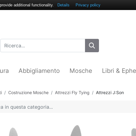
ovide additional functionality.
Details
Privacy policy
ura
Abbigliamento
Mosche
Libri & Eph
i
Costruzione Mosche
Attrezzi Fly Tying
Attrezzi J:Son