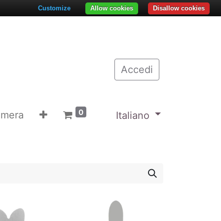
Customize
Allow cookies
Disallow cookies
Accedi
0
emera
Italiano