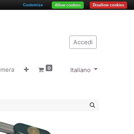
Customize
Allow cookies
Disallow cookies
Accedi
0
emera
Italiano