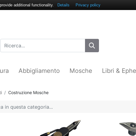
ovide additional functionality.
Details
Privacy policy
ura
Abbigliamento
Mosche
Libri & Eph
i
Costruzione Mosche