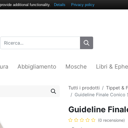
ovide additional functionality.
Details
Privacy policy
ura
Abbigliamento
Mosche
Libri & Eph
Tutti i prodotti
Tippet & F
Guideline Finale Conico 
Guideline Final
(0 recensione)