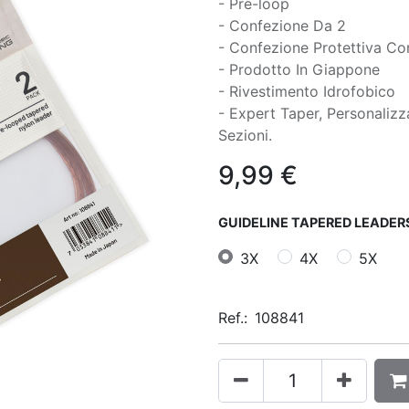
- Pre-loop
- Confezione Da 2
- Confezione Protettiva Co
- Prodotto In Giappone
- Rivestimento Idrofobico
- Expert Taper, Personaliz
Sezioni.
9,99
€
GUIDELINE TAPERED LEADERS
3X
4X
5X
Ref.:
108841