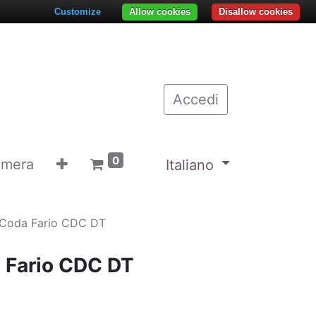
Customize
Allow cookies
Disallow cookies
Accedi
0
emera
Italiano
 Coda Fario CDC DT
 Fario CDC DT