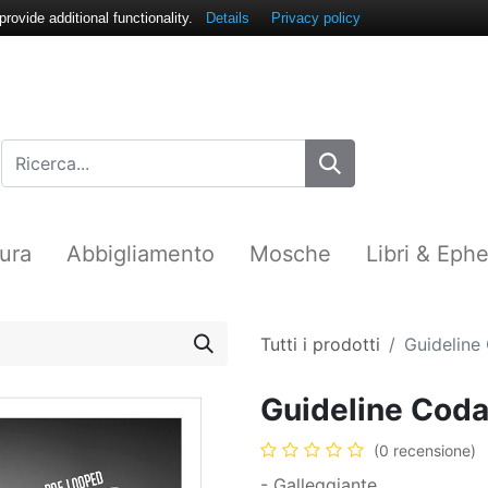
ovide additional functionality.
Details
Privacy policy
ura
Abbigliamento
Mosche
Libri & Eph
Tutti i prodotti
Guideline
Guideline Coda
(0 recensione)
- Galleggiante