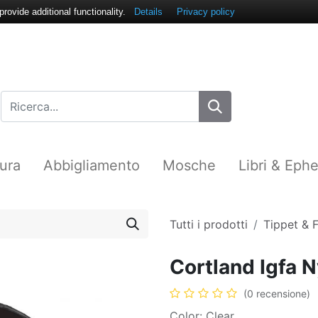
ovide additional functionality.
Details
Privacy policy
ura
Abbigliamento
Mosche
Libri & Eph
Tutti i prodotti
Tippet & F
Cortland Igfa 
(0 recensione)
Color: Clear