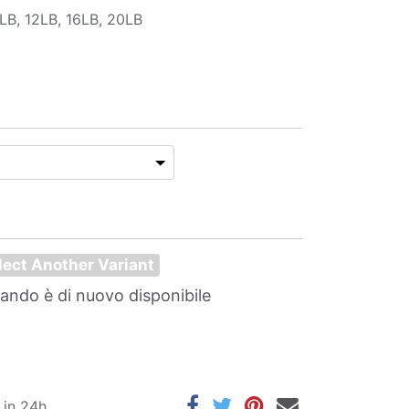
8LB, 12LB, 16LB, 20LB
lect Another Variant
uando è di nuovo disponibile
 in 24h