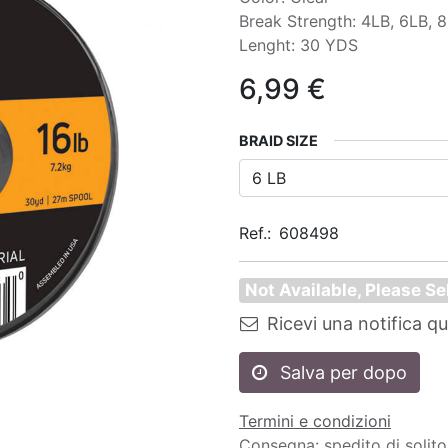
Break Strength: 4LB, 6LB, 
Lenght: 30 YDS
6,99
€
BRAID SIZE
Ref.:
608498
Not Available, Please Se
Ricevi una notifica q
Salva per dopo
Termini e condizioni
Consegna: spedito di solito