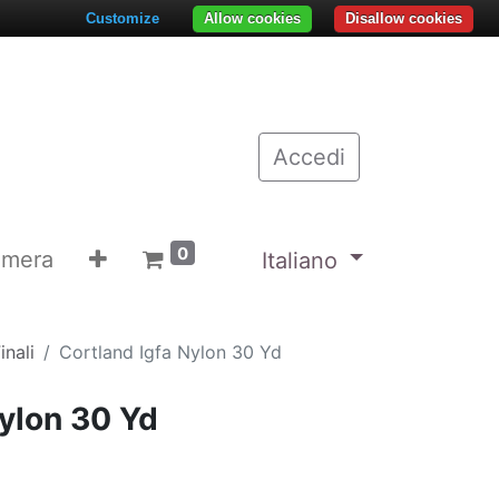
Customize
Allow cookies
Disallow cookies
Accedi
0
emera
Italiano
inali
Cortland Igfa Nylon 30 Yd
Nylon 30 Yd